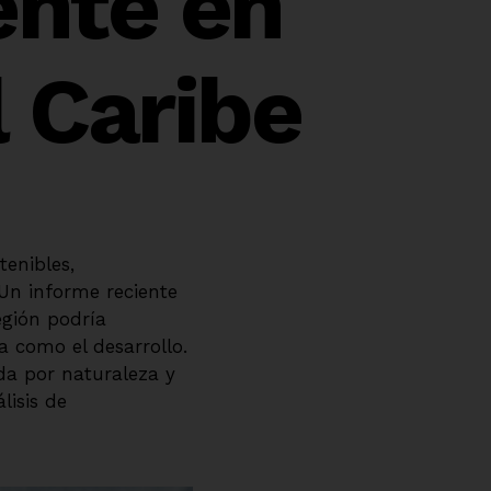
ente en
l Caribe
tenibles,
 Un informe reciente
egión podría
a como el desarrollo.
a por naturaleza y
lisis de