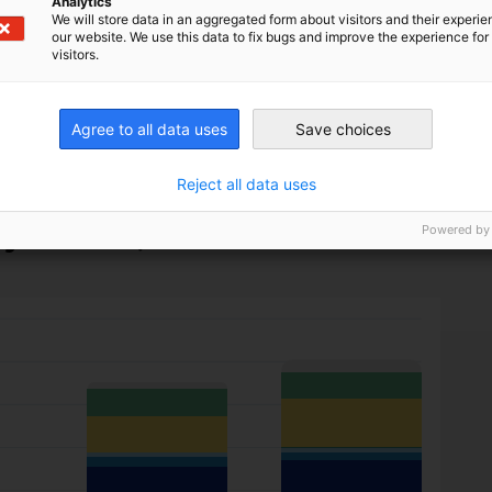
Analytics
mentos significativos —del 143 % y 169 %, respectiva
We will store data in an aggregated form about visitors and their experi
our website. We use this data to fix bugs and improve the experience for 
ica en los Pequeños Estados Insulares en Desarrollo (
visitors.
uperan el 100 %, dejándolos en una posición de extre
Agree to all data uses
Save choices
sición de la deuda pública externa (en
Reject all data uses
ólares estadounidenses) por tipo de acr
Powered by
 y el Caribe, 2008-2023