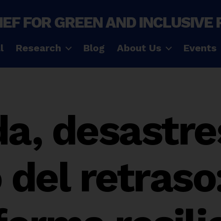
IEF FOR GREEN AND INCLUSIVE
l
Research
Blog
About Us
Events
a, desastres
 del retraso